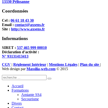
13330 Pélissanne
Coordonnées
Cel :
06 61 18 43 30
Email :
contact@axsens.fr
Site :
http://www.axsens.fr
Informations
SIRET :
537 465 999 00010
Déclaration d’activité :
N° 93131413413
CGV
|
Réglement Intérieur
|
Mentions Légales
|
Plan du site
|
Web design par
Massilia-web.com
© 2015
Accueil
Formations
Amiante SS4
Secourisme
Divers
Contact