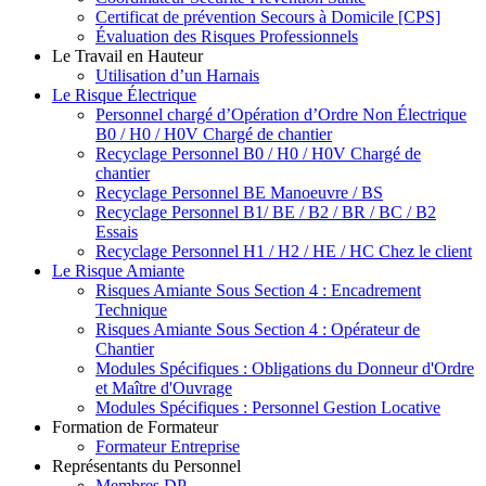
Certificat de prévention Secours à Domicile [CPS]
Évaluation des Risques Professionnels
Le Travail en Hauteur
Utilisation d’un Harnais
Le Risque Électrique
Personnel chargé d’Opération d’Ordre Non Électrique
B0 / H0 / H0V Chargé de chantier
Recyclage Personnel B0 / H0 / H0V Chargé de
chantier
Recyclage Personnel BE Manoeuvre / BS
Recyclage Personnel B1/ BE / B2 / BR / BC / B2
Essais
Recyclage Personnel H1 / H2 / HE / HC Chez le client
Le Risque Amiante
Risques Amiante Sous Section 4 : Encadrement
Technique
Risques Amiante Sous Section 4 : Opérateur de
Chantier
Modules Spécifiques : Obligations du Donneur d'Ordre
et Maître d'Ouvrage
Modules Spécifiques : Personnel Gestion Locative
Formation de Formateur
Formateur Entreprise
Représentants du Personnel
Membres DP